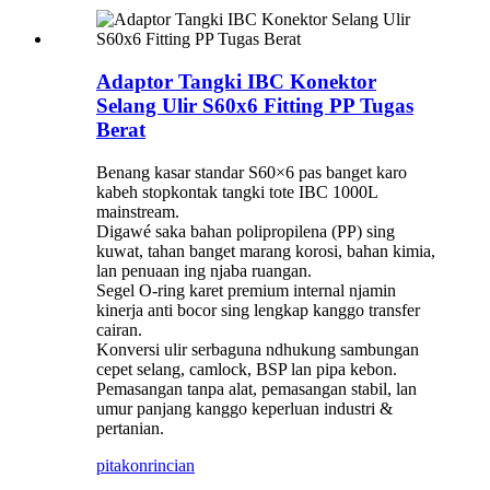
Adaptor Tangki IBC Konektor
Selang Ulir S60x6 Fitting PP Tugas
Berat
Benang kasar standar S60×6 pas banget karo
kabeh stopkontak tangki tote IBC 1000L
mainstream.
Digawé saka bahan polipropilena (PP) sing
kuwat, tahan banget marang korosi, bahan kimia,
lan penuaan ing njaba ruangan.
Segel O-ring karet premium internal njamin
kinerja anti bocor sing lengkap kanggo transfer
cairan.
Konversi ulir serbaguna ndhukung sambungan
cepet selang, camlock, BSP lan pipa kebon.
Pemasangan tanpa alat, pemasangan stabil, lan
umur panjang kanggo keperluan industri &
pertanian.
pitakon
rincian