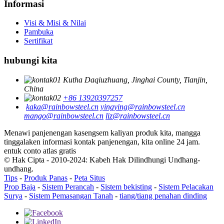
Informasi
Visi & Misi & Nilai
Pambuka
Sertifikat
hubungi kita
Kutha Daqiuzhuang, Jinghai County, Tianjin,
China
+86 13920397257
kaka@rainbowsteel.cn
yingying@rainbowsteel.cn
mango@rainbowsteel.cn
liz@rainbowsteel.cn
Menawi panjenengan kasengsem kaliyan produk kita, mangga
tinggalaken informasi kontak panjenengan, kita online 24 jam.
entuk conto atlas gratis
© Hak Cipta - 2010-2024: Kabeh Hak Dilindhungi Undhang-
undhang.
Tips
-
Produk Panas
-
Peta Situs
Prop Baja
-
Sistem Perancah
-
Sistem bekisting
-
Sistem Pelacakan
Surya
-
Sistem Pemasangan Tanah
-
tiang/tiang penahan dinding