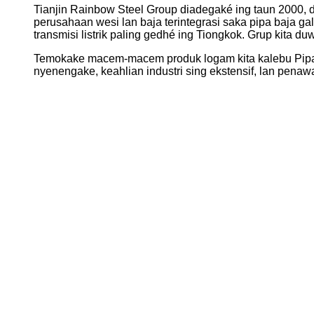
Tianjin Rainbow Steel Group diadegaké ing taun 2000,
perusahaan wesi lan baja terintegrasi saka pipa baja galv
transmisi listrik paling gedhé ing Tiongkok. Grup kita 
Temokake macem-macem produk logam kita kalebu Pipa B
nyenengake, keahlian industri sing ekstensif, lan penawa