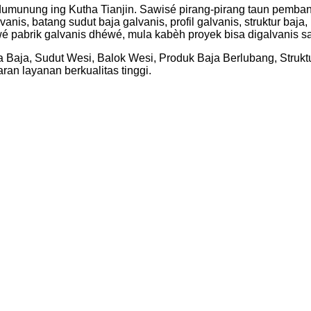
 dumunung ing Kutha Tianjin. Sawisé pirang-pirang taun pemb
anis, batang sudut baja galvanis, profil galvanis, struktur baja
duwé pabrik galvanis dhéwé, mula kabèh proyek bisa digalvanis s
aja, Sudut Wesi, Balok Wesi, Produk Baja Berlubang, Struktur
ran layanan berkualitas tinggi.