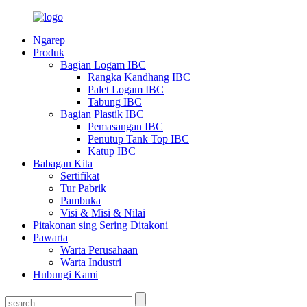
Ngarep
Produk
Bagian Logam IBC
Rangka Kandhang IBC
Palet Logam IBC
Tabung IBC
Bagian Plastik IBC
Pemasangan IBC
Penutup Tank Top IBC
Katup IBC
Babagan Kita
Sertifikat
Tur Pabrik
Pambuka
Visi & Misi & Nilai
Pitakonan sing Sering Ditakoni
Pawarta
Warta Perusahaan
Warta Industri
Hubungi Kami