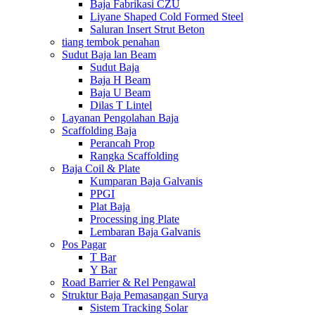
Baja Fabrikasi CZU
Liyane Shaped Cold Formed Steel
Saluran Insert Strut Beton
tiang tembok penahan
Sudut Baja lan Beam
Sudut Baja
Baja H Beam
Baja U Beam
Dilas T Lintel
Layanan Pengolahan Baja
Scaffolding Baja
Perancah Prop
Rangka Scaffolding
Baja Coil & Plate
Kumparan Baja Galvanis
PPGI
Plat Baja
Processing ing Plate
Lembaran Baja Galvanis
Pos Pagar
T Bar
Y Bar
Road Barrier & Rel Pengawal
Struktur Baja Pemasangan Surya
Sistem Tracking Solar