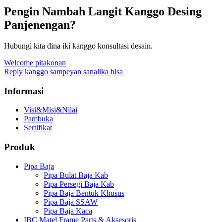
Pengin Nambah Langit Kanggo Desing
Panjenengan?
Hubungi kita dina iki kanggo konsultasi desain.
Welcome pitakonan
Reply kanggo sampeyan sanalika bisa
Informasi
Visi&Misi&Nilai
Pambuka
Sertifikat
Produk
Pipa Baja
Pipa Bulat Baja Kab
Pipa Persegi Baja Kab
Pipa Baja Bentuk Khusus
Pipa Baja SSAW
Pipa Baja Kaca
IBC Matel Frame Parts & Aksesoris