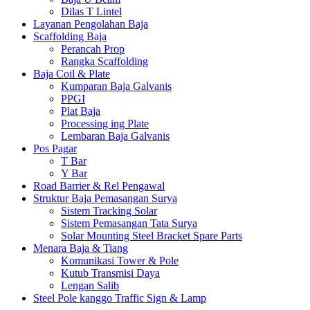
Dilas T Lintel
Layanan Pengolahan Baja
Scaffolding Baja
Perancah Prop
Rangka Scaffolding
Baja Coil & Plate
Kumparan Baja Galvanis
PPGI
Plat Baja
Processing ing Plate
Lembaran Baja Galvanis
Pos Pagar
T Bar
Y Bar
Road Barrier & Rel Pengawal
Struktur Baja Pemasangan Surya
Sistem Tracking Solar
Sistem Pemasangan Tata Surya
Solar Mounting Steel Bracket Spare Parts
Menara Baja & Tiang
Komunikasi Tower & Pole
Kutub Transmisi Daya
Lengan Salib
Steel Pole kanggo Traffic Sign & Lamp