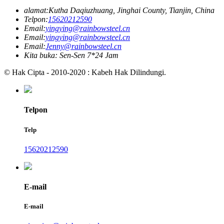
alamat:
Kutha Daqiuzhuang, Jinghai County, Tianjin, China
Telpon:
15620212590
Email:
yingying@rainbowsteel.cn
Email:
yingying@rainbowsteel.cn
Email:
Jenny@rainbowsteel.cn
Kita buka: Sen-Sen 7*24 Jam
© Hak Cipta - 2010-2020 : Kabeh Hak Dilindungi.
Telpon
Telp
15620212590
E-mail
E-mail