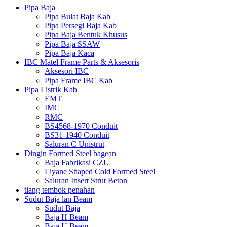
Pipa Baja
Pipa Bulat Baja Kab
Pipa Persegi Baja Kab
Pipa Baja Bentuk Khusus
Pipa Baja SSAW
Pipa Baja Kaca
IBC Matel Frame Parts & Aksesoris
Aksesori IBC
Pipa Frame IBC Kab
Pipa Listrik Kab
EMT
IMC
RMC
BS4568-1970 Conduit
BS31-1940 Conduit
Saluran C Unistrut
Dingin Formed Steel bagean
Baja Fabrikasi CZU
Liyane Shaped Cold Formed Steel
Saluran Insert Strut Beton
tiang tembok penahan
Sudut Baja lan Beam
Sudut Baja
Baja H Beam
Baja U Beam