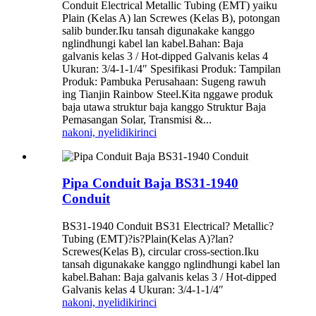
Conduit Electrical Metallic Tubing (EMT) yaiku
Plain (Kelas A) lan Screwes (Kelas B), potongan
salib bunder.Iku tansah digunakake kanggo
nglindhungi kabel lan kabel.Bahan: Baja
galvanis kelas 3 / Hot-dipped Galvanis kelas 4
Ukuran: 3/4-1-1/4″ Spesifikasi Produk: Tampilan
Produk: Pambuka Perusahaan: Sugeng rawuh
ing Tianjin Rainbow Steel.Kita nggawe produk
baja utawa struktur baja kanggo Struktur Baja
Pemasangan Solar, Transmisi &...
nakoni, nyelidiki
rinci
Pipa Conduit Baja BS31-1940
Conduit
BS31-1940 Conduit BS31 Electrical? Metallic?
Tubing (EMT)?is?Plain(Kelas A)?lan?
Screwes(Kelas B), circular cross-section.Iku
tansah digunakake kanggo nglindhungi kabel lan
kabel.Bahan: Baja galvanis kelas 3 / Hot-dipped
Galvanis kelas 4 Ukuran: 3/4-1-1/4″
nakoni, nyelidiki
rinci