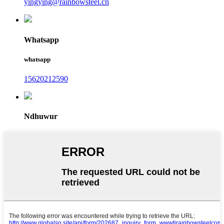
yingying@rainbowsteel.cn
Whatsapp
whatsapp
15620212590
Ndhuwur