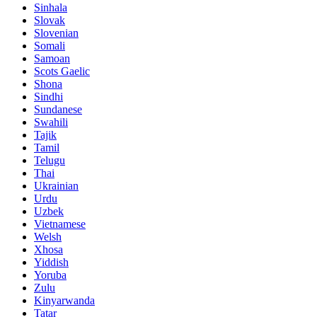
Sinhala
Slovak
Slovenian
Somali
Samoan
Scots Gaelic
Shona
Sindhi
Sundanese
Swahili
Tajik
Tamil
Telugu
Thai
Ukrainian
Urdu
Uzbek
Vietnamese
Welsh
Xhosa
Yiddish
Yoruba
Zulu
Kinyarwanda
Tatar