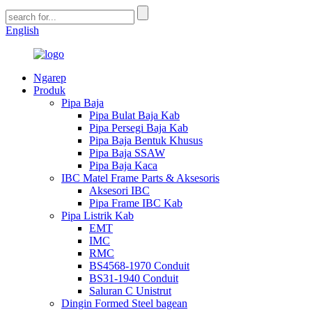
English
Ngarep
Produk
Pipa Baja
Pipa Bulat Baja Kab
Pipa Persegi Baja Kab
Pipa Baja Bentuk Khusus
Pipa Baja SSAW
Pipa Baja Kaca
IBC Matel Frame Parts & Aksesoris
Aksesori IBC
Pipa Frame IBC Kab
Pipa Listrik Kab
EMT
IMC
RMC
BS4568-1970 Conduit
BS31-1940 Conduit
Saluran C Unistrut
Dingin Formed Steel bagean