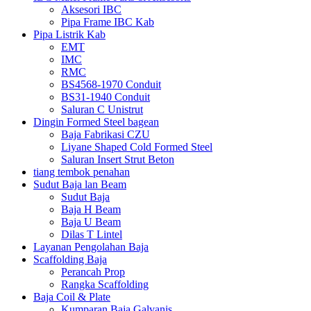
Aksesori IBC
Pipa Frame IBC Kab
Pipa Listrik Kab
EMT
IMC
RMC
BS4568-1970 Conduit
BS31-1940 Conduit
Saluran C Unistrut
Dingin Formed Steel bagean
Baja Fabrikasi CZU
Liyane Shaped Cold Formed Steel
Saluran Insert Strut Beton
tiang tembok penahan
Sudut Baja lan Beam
Sudut Baja
Baja H Beam
Baja U Beam
Dilas T Lintel
Layanan Pengolahan Baja
Scaffolding Baja
Perancah Prop
Rangka Scaffolding
Baja Coil & Plate
Kumparan Baja Galvanis