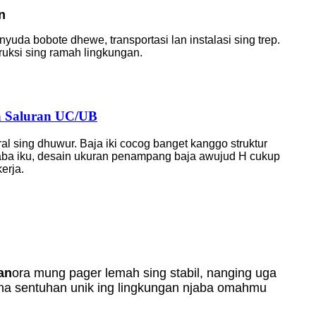
n
uda bobote dhewe, transportasi lan instalasi sing trep.
ruksi sing ramah lingkungan.
a Saluran UC/UB
tural sing dhuwur. Baja iki cocog banget kanggo struktur
jaba iku, desain ukuran penampang baja awujud H cukup
erja.
an
ora mung pager lemah sing stabil, nanging uga
a sentuhan unik ing lingkungan njaba omahmu