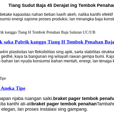
Tiang Sudut Baja 45 Derajat ing Tembok Penaha
ke kapasitas nahan beban luwih akeh, nalika kanthi efektif ny
sumsi energi sajrone proses produksi, lan minangka baja konst
ik saka Pabrik kanggo Tiang H Tembok Penahan Baj
i plastisitas lan fleksibilitas sing apik, sarta stabilitas struk
g gedhé, kaya ta bangunan ing wilayah rawan gempa bumi. Ka
ahan lan nyuda konsumsi bahan mentah, energi, lan tenaga k
neka Tipe
pan njaba ruangan saiki,
braket pager tembok penah
a kanthi ati-ati
braket pager tembok penahan
Tambahn
ng elegan, lan proses instalasi sing gampang.