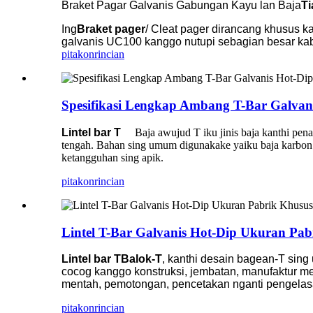
Braket Pagar Galvanis Gabungan Kayu lan Baja
Ti
Ing
Braket pager
/ Cleat pager dirancang khusus 
galvanis UC100 kanggo nutupi sebagian besar k
pitakon
rincian
Spesifikasi Lengkap Ambang T-Bar Galva
Lintel bar T
Baja awujud T iku jinis baja kanthi pen
tengah. Bahan sing umum digunakake yaiku baja karbon b
ketangguhan sing apik.
pitakon
rincian
Lintel T-Bar Galvanis Hot-Dip Ukuran Pa
Lintel bar T
Balok-T
, kanthi desain bagean-T sing 
cocog kanggo konstruksi, jembatan, manufaktur mes
mentah, pemotongan, pencetakan nganti pengelasan
pitakon
rincian