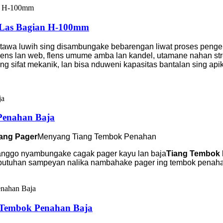
 Las Bagian H-100mm
tawa luwih sing disambungake bebarengan liwat proses pengel
 flens lan web, flens umume amba lan kandel, utamane nahan str
g sifat mekanik, lan bisa nduweni kapasitas bantalan sing a
Penahan Baja
ang Pager
Menyang Tiang Tembok Penahan
kanggo nyambungake cagak pager kayu lan baja
Tiang Tembok
abutuhan sampeyan nalika nambahake pager ing tembok penah
 Tembok Penahan Baja