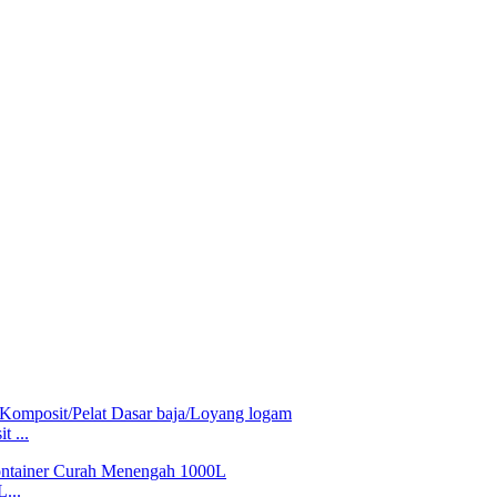
 ...
...