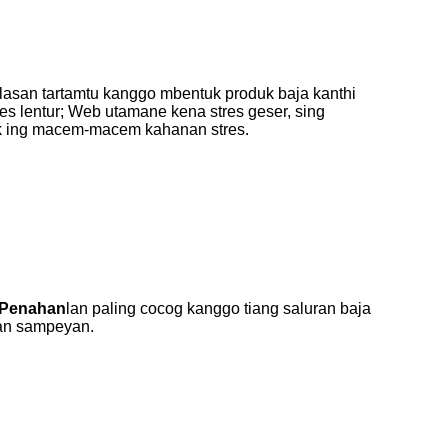
asan tartamtu kanggo mbentuk produk baja kanthi
es lentur; Web utamane kena stres geser, sing
pik ing macem-macem kahanan stres.
 Penahan
lan paling cocog kanggo tiang saluran baja
an sampeyan.