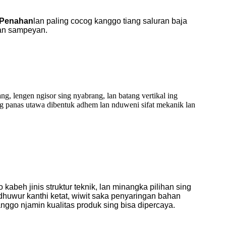
 Penahan
lan paling cocog kanggo tiang saluran baja
an sampeyan.
g, lengen ngisor sing nyabrang, lan batang vertikal ing
ng panas utawa dibentuk adhem lan nduweni sifat mekanik lan
kabeh jinis struktur teknik, lan minangka pilihan sing
dhuwur kanthi ketat, wiwit saka penyaringan bahan
nggo njamin kualitas produk sing bisa dipercaya.