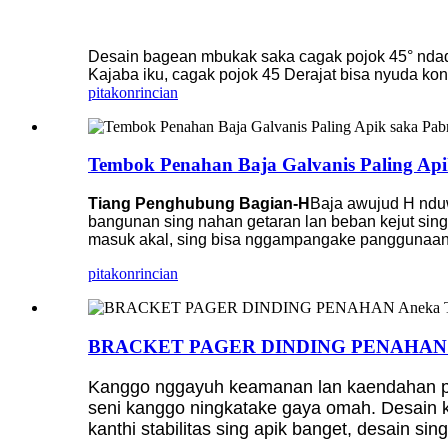
Desain bagean mbukak saka cagak pojok 45° ndadeka
Kajaba iku, cagak pojok 45 Derajat bisa nyuda kon
pitakon
rincian
Tembok Penahan Baja Galvanis Paling Ap
Tiang Penghubung Bagian-H
Baja awujud H nduwèn
bangunan sing nahan getaran lan beban kejut sin
masuk akal, sing bisa nggampangake panggunaan b
pitakon
rincian
BRACKET PAGER DINDING PENAHAN A
Kanggo nggayuh keamanan lan kaendahan pa
seni kanggo ningkatake gaya omah. Desain kit
kanthi stabilitas sing apik banget, desain si