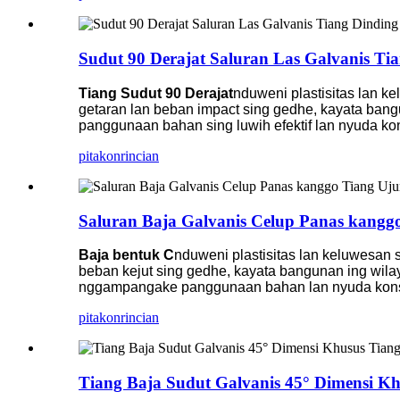
Sudut 90 Derajat Saluran Las Galvanis Ti
Tiang Sudut 90 Derajat
nduweni plastisitas lan ke
getaran lan beban impact sing gedhe, kayata ban
panggunaan bahan sing luwih efektif lan nyuda ko
pitakon
rincian
Saluran Baja Galvanis Celup Panas kang
Baja bentuk C
nduweni plastisitas lan keluwesan s
beban kejut sing gedhe, kayata bangunan ing wil
nggampangake panggunaan bahan lan nyuda konsum
pitakon
rincian
Tiang Baja Sudut Galvanis 45° Dimensi K