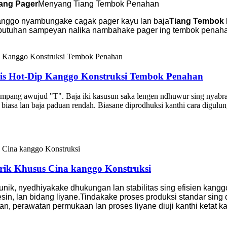
ang Pager
Menyang Tiang Tembok Penahan
kanggo nyambungake cagak pager kayu lan baja
Tiang Tembok
abutuhan sampeyan nalika nambahake pager ing tembok penah
nis Hot-Dip Kanggo Konstruksi Tembok Penahan
ampang awujud "T". Baja iki kasusun saka lengen ndhuwur sing nyabran
iasa lan baja paduan rendah. Biasane diprodhuksi kanthi cara digulu
brik Khusus Cina kanggo Konstruksi
unik, nyedhiyakake dhukungan lan stabilitas sing efisien kanggo 
in, lan bidang liyane.
Tindakake proses produksi standar sing 
, perawatan permukaan lan proses liyane diuji kanthi ketat ka