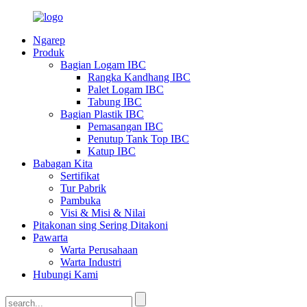
Ngarep
Produk
Bagian Logam IBC
Rangka Kandhang IBC
Palet Logam IBC
Tabung IBC
Bagian Plastik IBC
Pemasangan IBC
Penutup Tank Top IBC
Katup IBC
Babagan Kita
Sertifikat
Tur Pabrik
Pambuka
Visi & Misi & Nilai
Pitakonan sing Sering Ditakoni
Pawarta
Warta Perusahaan
Warta Industri
Hubungi Kami