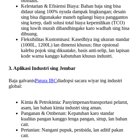
otomatis.
Kelestarian & Efisiensi Biaya: Bahan baja sing bisa
didaur ulang 100% nyuda dampak lingkungan; desain
sing bisa digunakake maneh ngilangi biaya panggantos
sing kerep, dadi solusi total biaya kepemilikan (TCO)
sing luwih murah dibandhingake karo wadhah sing bisa
dibuang.
Fleksibilitas Kustomisasi: Kasedhiya ing ukuran standar
(1000L, 1200L) lan dimensi khusus; fitur opsional
kalebu pojok sing dikuatake, basis anti-selip, lan lapisan
kode warna kanggo kabutuhan khusus industri.
3. Aplikasi Industri sing Jembar
Baja galvanis
Pigura IBC
diadopsi sacara wiyar ing industri
global:
Kimia & Petrokimia: Panyimpenan/transportasi pelarut,
asam, lan bahan kimia industri sing aman.
Panganan & Ombenan: Kepatuhan karo standar
kualitas pangan kanggo lenga pangan, sirup, lan bahan
cair.
Pertanian: Nangani pupuk, pestisida, lan aditif pakan
cair.