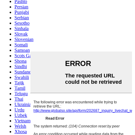
Pashto
Persian
Punjabi
Serbian
Sesotho
Sinhala
Slovak
Slovenian
Somali
Samoan
Scots Gaelic
Shona
Sindhi
Sundanese
Swahili
Tajik
Tamil
Telugu
Thai
Ukrainian
Urdu
Uzbek
Vietnamese
Welsh
Xhosa