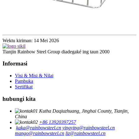
Wektu kiriman: 14 Mei 2026
Tianjin Rainbow Steel Group diadegaké ing taun 2000
Informasi
Visi & Misi & Nilai
Pambuka
Sertifikat
hubungi kita
Kutha Daqiuzhuang, Jinghai County, Tianjin,
China
+86 13920397257
kaka@rainbowsteel.cn
yingying@rainbowsteel.cn
mango@rainbowsteel.cn
liz@rainbowsteel.cn