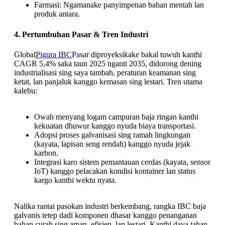
Farmasi: Ngamanake panyimpenan bahan mentah lan
produk antara.
4. Pertumbuhan Pasar & Tren Industri
Global
Pigura IBC
Pasar diproyeksikake bakal tuwuh kanthi
CAGR 5,4% saka taun 2025 nganti 2035, didorong dening
industrialisasi sing saya tambah, peraturan keamanan sing
ketat, lan panjaluk kanggo kemasan sing lestari. Tren utama
kalebu:
Owah menyang logam campuran baja ringan kanthi
kekuatan dhuwur kanggo nyuda biaya transportasi.
Adopsi proses galvanisasi sing ramah lingkungan
(kayata, lapisan seng rendah) kanggo nyuda jejak
karbon.
Integrasi karo sistem pemantauan cerdas (kayata, sensor
IoT) kanggo pelacakan kondisi kontainer lan status
kargo kanthi wektu nyata.
Nalika rantai pasokan industri berkembang, rangka IBC baja
galvanis tetep dadi komponen dhasar kanggo penanganan
bahan curah sing aman, efisien, lan lestari. Kanthi daya tahan,