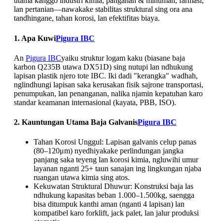
utama kanggo industri kimia, panganan & minuman, farmasi,
lan pertanian—nawakake stabilitas struktural sing ora ana
tandhingane, tahan korosi, lan efektifitas biaya.
1. Apa Kuwi
Pigura IBC
An
Pigura IBC
yaiku struktur logam kaku (biasane baja
karbon Q235B utawa DX51D) sing nutupi lan ndhukung
lapisan plastik njero tote IBC. Iki dadi "kerangka" wadhah,
nglindhungi lapisan saka kerusakan fisik sajrone transportasi,
penumpukan, lan penanganan, nalika njamin kepatuhan karo
standar keamanan internasional (kayata, PBB, ISO).
2. Kauntungan Utama Baja Galvanis
Pigura IBC
Tahan Korosi Unggul: Lapisan galvanis celup panas
(80–120μm) nyedhiyakake perlindungan jangka
panjang saka teyeng lan korosi kimia, ngluwihi umur
layanan nganti 25+ taun sanajan ing lingkungan njaba
ruangan utawa kimia sing atos.
Kekuwatan Struktural Dhuwur: Konstruksi baja las
ndhukung kapasitas beban 1.000–1.500kg, saengga
bisa ditumpuk kanthi aman (nganti 4 lapisan) lan
kompatibel karo forklift, jack palet, lan jalur produksi