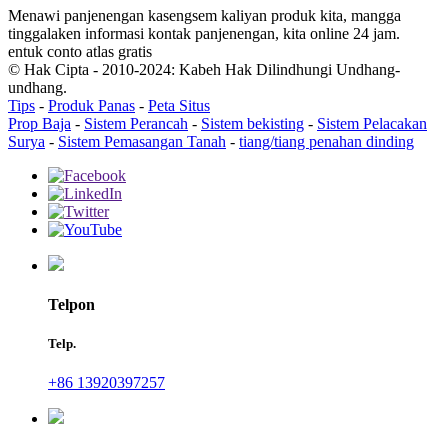
Menawi panjenengan kasengsem kaliyan produk kita, mangga
tinggalaken informasi kontak panjenengan, kita online 24 jam.
entuk conto atlas gratis
© Hak Cipta - 2010-2024: Kabeh Hak Dilindhungi Undhang-
undhang.
Tips
-
Produk Panas
-
Peta Situs
Prop Baja
-
Sistem Perancah
-
Sistem bekisting
-
Sistem Pelacakan
Surya
-
Sistem Pemasangan Tanah
-
tiang/tiang penahan dinding
Telpon
Telp.
+86 13920397257