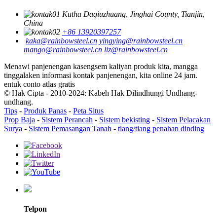
Kutha Daqiuzhuang, Jinghai County, Tianjin,
China
+86 13920397257
kaka@rainbowsteel.cn
yingying@rainbowsteel.cn
mango@rainbowsteel.cn
liz@rainbowsteel.cn
Menawi panjenengan kasengsem kaliyan produk kita, mangga
tinggalaken informasi kontak panjenengan, kita online 24 jam.
entuk conto atlas gratis
© Hak Cipta - 2010-2024: Kabeh Hak Dilindhungi Undhang-
undhang.
Tips
-
Produk Panas
-
Peta Situs
Prop Baja
-
Sistem Perancah
-
Sistem bekisting
-
Sistem Pelacakan
Surya
-
Sistem Pemasangan Tanah
-
tiang/tiang penahan dinding
Telpon