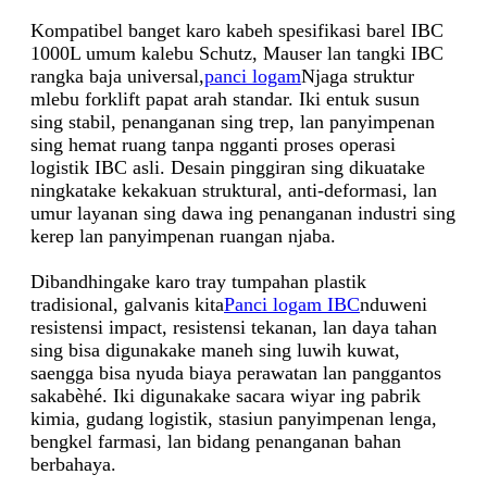
Kompatibel banget karo kabeh spesifikasi barel IBC
1000L umum kalebu Schutz, Mauser lan tangki IBC
rangka baja universal,
panci logam
Njaga struktur
mlebu forklift papat arah standar. Iki entuk susun
sing stabil, penanganan sing trep, lan panyimpenan
sing hemat ruang tanpa ngganti proses operasi
logistik IBC asli. Desain pinggiran sing dikuatake
ningkatake kekakuan struktural, anti-deformasi, lan
umur layanan sing dawa ing penanganan industri sing
kerep lan panyimpenan ruangan njaba.
Dibandhingake karo tray tumpahan plastik
tradisional, galvanis kita
Panci logam IBC
nduweni
resistensi impact, resistensi tekanan, lan daya tahan
sing bisa digunakake maneh sing luwih kuwat,
saengga bisa nyuda biaya perawatan lan panggantos
sakabèhé. Iki digunakake sacara wiyar ing pabrik
kimia, gudang logistik, stasiun panyimpenan lenga,
bengkel farmasi, lan bidang penanganan bahan
berbahaya.