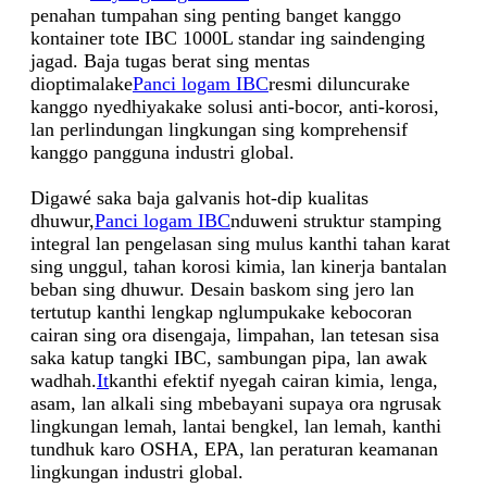
penahan tumpahan sing penting banget kanggo
kontainer tote IBC 1000L standar ing saindenging
jagad. Baja tugas berat sing mentas
dioptimalake
Panci logam IBC
resmi diluncurake
kanggo nyedhiyakake solusi anti-bocor, anti-korosi,
lan perlindungan lingkungan sing komprehensif
kanggo pangguna industri global.
Digawé saka baja galvanis hot-dip kualitas
dhuwur,
Panci logam IBC
nduweni struktur stamping
integral lan pengelasan sing mulus kanthi tahan karat
sing unggul, tahan korosi kimia, lan kinerja bantalan
beban sing dhuwur. Desain baskom sing jero lan
tertutup kanthi lengkap nglumpukake kebocoran
cairan sing ora disengaja, limpahan, lan tetesan sisa
saka katup tangki IBC, sambungan pipa, lan awak
wadhah.
It
kanthi efektif nyegah cairan kimia, lenga,
asam, lan alkali sing mbebayani supaya ora ngrusak
lingkungan lemah, lantai bengkel, lan lemah, kanthi
tundhuk karo OSHA, EPA, lan peraturan keamanan
lingkungan industri global.