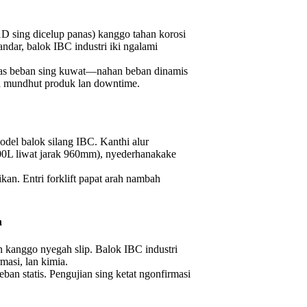
D sing dicelup panas) kanggo tahan korosi
andar, balok IBC industri iki ngalami
tas beban sing kuwat—nahan beban dinamis
a mundhut produk lan downtime.
odel balok silang IBC. Kanthi alur
00L liwat jarak 960mm), nyederhanakake
an. Entri forklift papat arah nambah
m
 kanggo nyegah slip. Balok IBC industri
asi, lan kimia.
n statis. Pengujian sing ketat ngonfirmasi