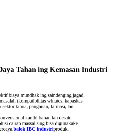
Daya Tahan ing Kemasan Industri
ektif biaya mundhak ing saindenging jagad,
ik masalah (kompatibilitas winates, kapasitas
 sektor kimia, panganan, farmasi, lan
onvensional kanthi bahan lan desain
usi cairan massal sing bisa digunakake
ercaya.
balok IBC industri
produk.