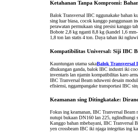
Ketahanan Tanpa Kompromi: Bahan
Balok Transversal IBC nggunakake bahan kua
sing luar biasa, cocok kanggo panggunaan indu
perawatan permukaan sing presisi kanggo taha
Bobote 2,8 kg nganti 8,8 kg (kandel 1,6 mm
1,8 ton lan statis 4 ton. Daya tahan iki ngluwi
Kompatibilitas Universal: Siji IB
Kauntungan utama saka
Balok Transversal
dhukungan ganda, balok IBC industri iki c
inventaris lan njamin kompatibilitas karo arm
IBC Tranversal Beam nduweni desain modular 
efisiensi, nggampangake transportasi IBC s
Keamanan sing Ditingkatake: Dira
Fokus ing keamanan, IBC Tranversal Beam ng
nutupi bukaan DN160 lan 225, nglindhungi s
Kanggo bahan mbebayani, IBC Tranversal Bea
yen crossbeam IBC iki njaga integritas ing 