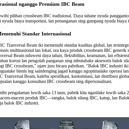
perasional nganggo Premium IBC Beam
wihi pilihan crossbeam IBC tradisional. Daya tahane nyuda panggantos,
i nyuda biaya transportasi, lan penanganan sing gampang nyuda biaya t
emenuhi Standar Internasional
C Tranversal Beam iki memenuhi standar kualitas global, lan terintegr
isnis multinasional lan lokal, ora kaya produk crossbeam IBC generik s
ersal Beam nduweni daya tahan, fleksibilitas, keamanan, lan efisiens
 tahan korosi lan pengolah panganan sing mbutuhake aksesoris balok sil
 IBC crossbeam," ujare juru bicara pabrikan. "Balok IBC industri ik
guatake bisnis ing saindenging jagad kanggo ngoptimalake operasi lan
ranversal Beam, kalebu spesifikasi, kustomisasi, lan distribusi globa
jualan kanggo konsultasi IBC crossbeam sing dipersonalisasi.
nthi pengalaman luwih saka 13 taun, pabrik kita ngasilake luwih saka 
 macem-macem produk IBC—rangka, balok silang IBC, katup, lan Balok
a balok IBC industri.