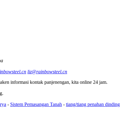
na
nbowsteel.cn
liz@rainbowsteel.cn
ken informasi kontak panjenengan, kita online 24 jam.
g.
rya
-
Sistem Pemasangan Tanah
-
tiang/tiang penahan dinding