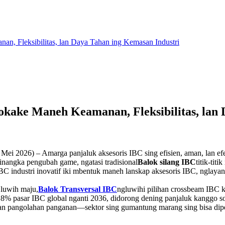
, Fleksibilitas, lan Daya Tahan ing Kemasan Industri
kake Maneh Keamanan, Fleksibilitas, lan 
Mei 2026) – Amarga panjaluk aksesoris IBC sing efisien, aman, lan ef
nangka pengubah game, ngatasi tradisional
Balok silang IBC
titik-tit
BC industri inovatif iki mbentuk maneh lanskap aksesoris IBC, nglayani
 luwih maju,
Balok Transversal IBC
ngluwihi pilihan crossbeam IBC k
% pasar IBC global nganti 2036, didorong dening panjaluk kanggo sol
lan pangolahan panganan—sektor sing gumantung marang sing bisa dip