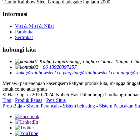
Tianjin Rainbow Steel Group diadegaké ing taun 2000
Informasi
Visi & Misi & Nilai
Pambuka
Sertifikat
hubungi kita
Kutha Daqiuzhuang, Jinghai County, Tianjin, Chi
+86 13920397257
kaka@rainbowsteel.cn
yingying@rainbowsteel.cn
mango@rai
Menawi panjenengan kasengsem kaliyan produk kita, mangga tinggala
entuk conto atlas gratis
© Hak Cipta - 2010-2024: Kabeh Hak Dilindhungi Undhang-undhan
Tips
-
Produk Panas
-
Peta Situs
Prop Baja
-
Sistem Perancah
-
Sistem bekisting
-
Sistem Pelacakan Su