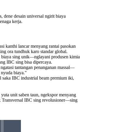
 dene desain universal ngirit biaya
enaga kerja.
asi kanthi lancar menyang rantai pasokan
ing ora tundhuk karo standar global.
i biaya sing unik—nglayani produsen kimia
ang IBC sing bisa dipercaya.
i ngatasi tantangan penanganan massal—
 nyuda biaya."
l saka IBC industrial beam premium iki,
2 yuta unit saben taun, ngekspor menyang
 Transversal IBC sing revolusioner—sing