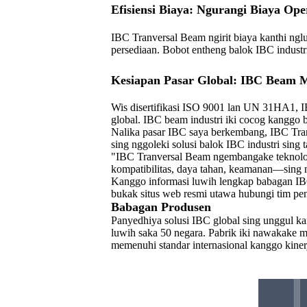
Efisiensi Biaya: Ngurangi Biaya O
IBC Tranversal Beam ngirit biaya kanthi nglu
persediaan. Bobot entheng balok IBC industr
Kesiapan Pasar Global: IBC Beam M
Wis disertifikasi ISO 9001 lan UN 31HA1, IB
global. IBC beam industri iki cocog kanggo b
Nalika pasar IBC saya berkembang, IBC Tranv
sing nggoleki solusi balok IBC industri sing
"IBC Tranversal Beam ngembangake teknologi
kompatibilitas, daya tahan, keamanan—sing n
Kanggo informasi luwih lengkap babagan IBC T
bukak situs web resmi utawa hubungi tim pen
Babagan Produsen
Panyedhiya solusi IBC global sing unggul ka
luwih saka 50 negara. Pabrik iki nawakake
memenuhi standar internasional kanggo kinerj