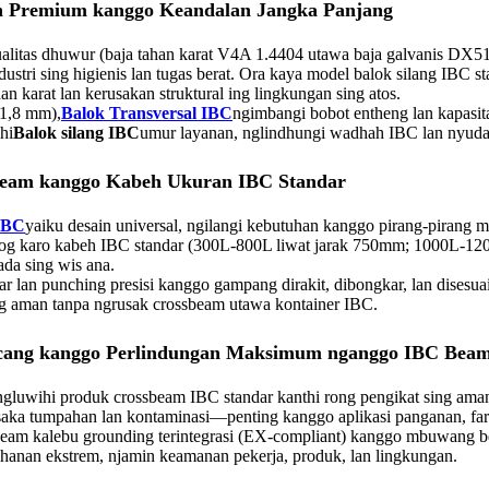
 Premium kanggo Keandalan Jangka Panjang
litas dhuwur (baja tahan karat V4A 1.4404 utawa baja galvanis DX51
stri sing higienis lan tugas berat. Ora kaya model balok silang IBC st
n karat lan kerusakan struktural ing lingkungan sing atos.
-1,8 mm),
Balok Transversal IBC
ngimbangi bobot entheng lan kapasi
hi
Balok silang IBC
umur layanan, nglindhungi wadhah IBC lan nyud
C Beam kanggo Kabeh Ukuran IBC Standar
 IBC
yaiku desain universal, ngilangi kebutuhan kanggo pirang-pirang m
ocog karo kabeh IBC standar (300L-800L liwat jarak 750mm; 1000L-12
ada sing wis ana.
lan punching presisi kanggo gampang dirakit, dibongkar, lan disesuaik
ing aman tanpa ngrusak crossbeam utawa kontainer IBC.
ncang kanggo Perlindungan Maksimum nganggo IBC Bea
luwihi produk crossbeam IBC standar kanthi rong pengikat sing aman
aka tumpahan lan kontaminasi—penting kanggo aplikasi panganan, farm
m kalebu grounding terintegrasi (EX-compliant) kanggo mbuwang beba
kahanan ekstrem, njamin keamanan pekerja, produk, lan lingkungan.