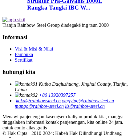
Struktur Pra-Galvanis 1000L
Rangka Tangki IBC W...
Tianjin Rainbow Steel Group diadegaké ing taun 2000
Informasi
Visi & Misi & Nilai
Pambuka
Sertifikat
hubungi kita
Kutha Daqiuzhuang, Jinghai County, Tianjin,
China
+86 13920397257
kaka@rainbowsteel.cn
yingying@rainbowsteel.cn
mango@rainbowsteel.cn
liz@rainbowsteel.cn
Menawi panjenengan kasengsem kaliyan produk kita, mangga
tinggalaken informasi kontak panjenengan, kita online 24 jam.
entuk conto atlas gratis
© Hak Cipta - 2010-2024: Kabeh Hak Dilindhungi Undhang-