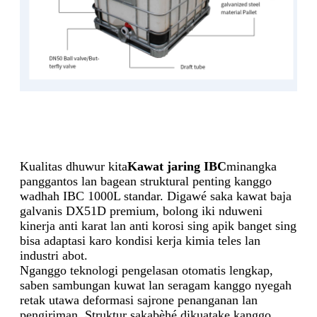
Kualitas dhuwur kita
Kawat jaring IBC
minangka
panggantos lan bagean struktural penting kanggo
wadhah IBC 1000L standar. Digawé saka kawat baja
galvanis DX51D premium, bolong iki nduweni
kinerja anti karat lan anti korosi sing apik banget sing
bisa adaptasi karo kondisi kerja kimia teles lan
industri abot.
Nganggo teknologi pengelasan otomatis lengkap,
saben sambungan kuwat lan seragam kanggo nyegah
retak utawa deformasi sajrone penanganan lan
pengiriman. Struktur sakabèhé dikuatake kanggo