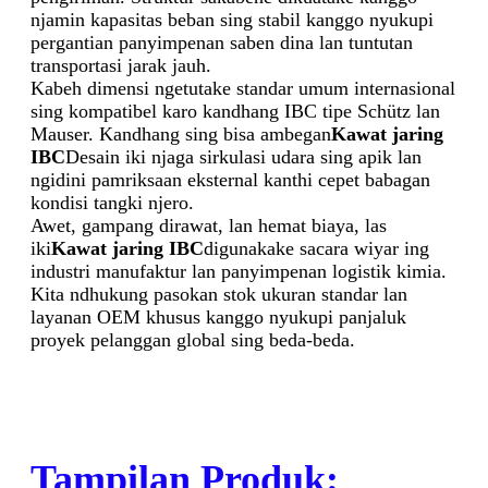
njamin kapasitas beban sing stabil kanggo nyukupi
pergantian panyimpenan saben dina lan tuntutan
transportasi jarak jauh.
Kabeh dimensi ngetutake standar umum internasional
sing kompatibel karo kandhang IBC tipe Schütz lan
Mauser. Kandhang sing bisa ambegan
Kawat jaring
IBC
Desain iki njaga sirkulasi udara sing apik lan
ngidini pamriksaan eksternal kanthi cepet babagan
kondisi tangki njero.
Awet, gampang dirawat, lan hemat biaya, las
iki
Kawat jaring IBC
digunakake sacara wiyar ing
industri manufaktur lan panyimpenan logistik kimia.
Kita ndhukung pasokan stok ukuran standar lan
layanan OEM khusus kanggo nyukupi panjaluk
proyek pelanggan global sing beda-beda.
Tampilan Produk: