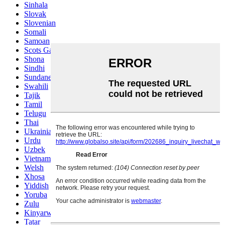
Sinhala
Slovak
Slovenian
Somali
Samoan
Scots Gaelic
Shona
Sindhi
Sundanese
Swahili
Tajik
Tamil
Telugu
Thai
Ukrainian
Urdu
Uzbek
Vietnamese
Welsh
Xhosa
Yiddish
Yoruba
Zulu
Kinyarwanda
Tatar