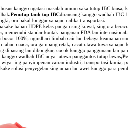
khusus kanggo ngatasi masalah umum saka tutup IBC biasa, k
dhak.
Penutup tank top IBC
dirancang kanggo wadhah IBC 10
gki, ora bakal longgar sanajan nalika transportasi.
gunakake bahan HDPE kelas pangan sing kuwat, sing ora beracu
 memenuhi standar kontak panganan FDA lan internasional. D
nti bocor 100%, ngindhari limbah cair lan bebaya keamanan si
n tahan cuaca, ora gampang retak, cacat utawa tuwa sanajan 
g dipasang lan dibongkar, cocok kanggo panggunaan lan pang
ku kanggo wadhah IBC anyar utawa panggantos tutup lawas,
Pe
 wiyar ing panyimpenan cairan industri, transportasi kimia, 
kake solusi penyegelan sing aman lan awet kanggo para pemb