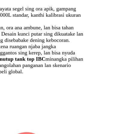
ayata segel sing ora apik, gampang
00L standar, kanthi kalibrasi ukuran
n, ora ana ambune, lan bisa tahan
esain kunci putar sing dikuatake lan
ng disebabake dening kebocoran.
kena ruangan njaba jangka
gantos sing kerep, lan bisa nyuda
nutup tank top IBC
minangka pilihan
pangolahan panganan lan skenario
eli global.