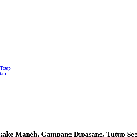
tap
kake Manèh, Gampang Dipasang, Tutup Seg