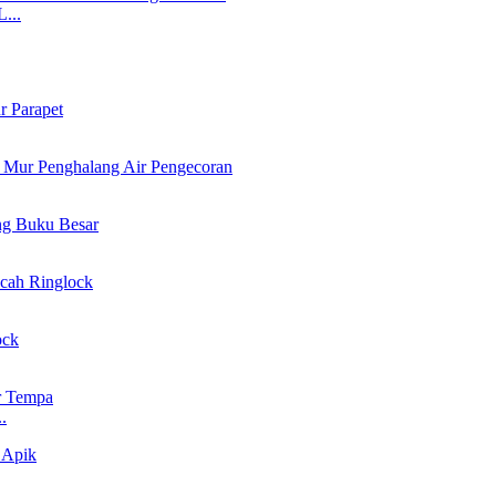
...
.