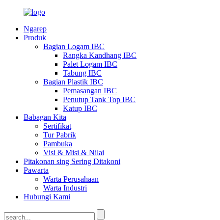
Ngarep
Produk
Bagian Logam IBC
Rangka Kandhang IBC
Palet Logam IBC
Tabung IBC
Bagian Plastik IBC
Pemasangan IBC
Penutup Tank Top IBC
Katup IBC
Babagan Kita
Sertifikat
Tur Pabrik
Pambuka
Visi & Misi & Nilai
Pitakonan sing Sering Ditakoni
Pawarta
Warta Perusahaan
Warta Industri
Hubungi Kami