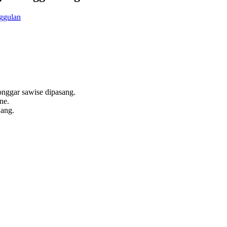
onggar sawise dipasang.
ne.
jang.