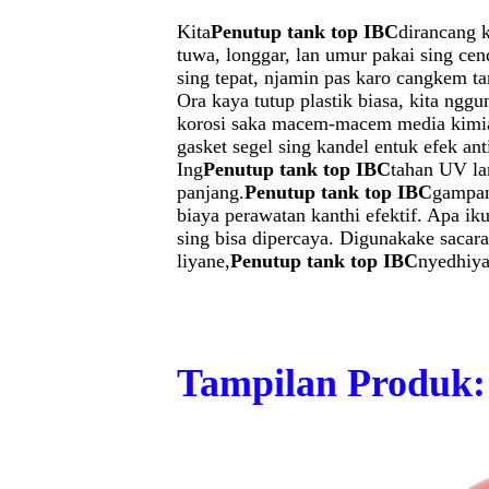
Kita
Penutup tank top IBC
dirancang 
tuwa, longgar, lan umur pakai sing cen
sing tepat, njamin pas karo cangkem tan
Ora kaya tutup plastik biasa, kita ng
korosi saka macem-macem media kimia,
gasket segel sing kandel entuk efek a
Ing
Penutup tank top IBC
tahan UV la
panjang.
Penutup tank top IBC
gampan
biaya perawatan kanthi efektif. Apa i
sing bisa dipercaya. Digunakake sacara
liyane,
Penutup tank top IBC
nyedhiya
Tampilan Produk: