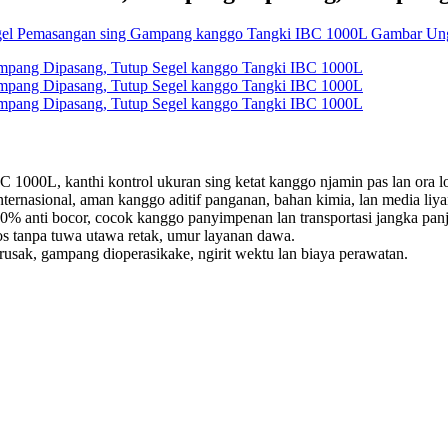
 1000L, kanthi kontrol ukuran sing ketat kanggo njamin pas lan ora l
rnasional, aman kanggo aditif panganan, bahan kimia, lan media liya
00% anti bocor, cocok kanggo panyimpenan lan transportasi jangka pan
os tanpa tuwa utawa retak, umur layanan dawa.
sak, gampang dioperasikake, ngirit wektu lan biaya perawatan.